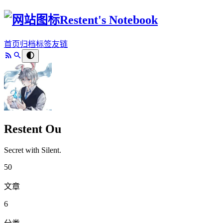
Restent's Notebook
首页
归档
标签
友链
Restent Ou
Secret with Silent.
50
文章
6