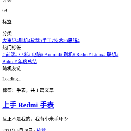
分类
69
标签
分类
大事记
4
刷机
4
软荐
5
手工
7
技术
26
思绪
4
热门标签
# 前端
# 小米
# 电脑
# Android
# 刷机
# Redmi
# Linux
# 联想
#
Bulma
# 年度总结
随机友链
Loading...
标签：手表，共 1 篇文章
上手 Redmi 手表
反正不是我的，我有小米手环 5~
2021年5月28日
·
软荐