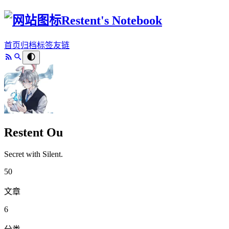
Restent's Notebook
首页
归档
标签
友链
Restent Ou
Secret with Silent.
50
文章
6