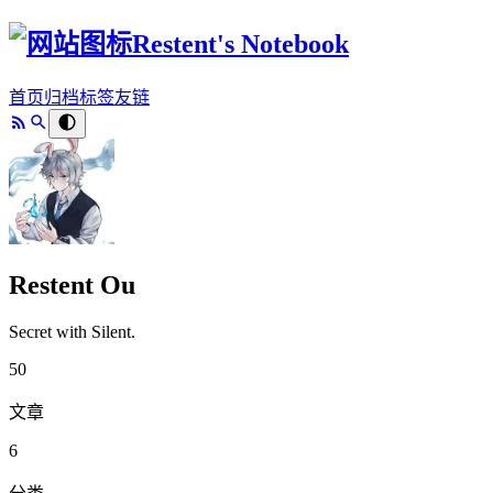
Restent's Notebook
首页
归档
标签
友链
Restent Ou
Secret with Silent.
50
文章
6