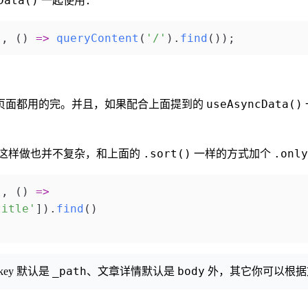
Data()
一起使用：
'
, () 
=>
 queryContent
(
'/'
).
find
());
useAsyncData()
页面都用的完。并且，如果配合上面提到的
.sort()
.only
这样做也并不复杂，和上面的
一样的方式加个
'
, () 
=>
title'
]).
find
()
_path
body
ey 默认是
、文章详情默认是
外，其它你可以根据文章的