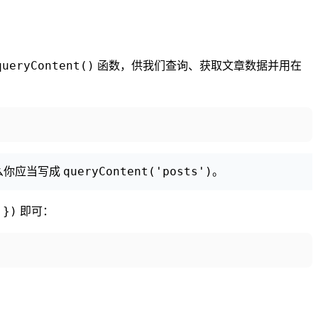
queryContent()
函数，供我们查询、获取文章数据并用在
queryContent('posts')
么你应当写成
。
 })
即可：