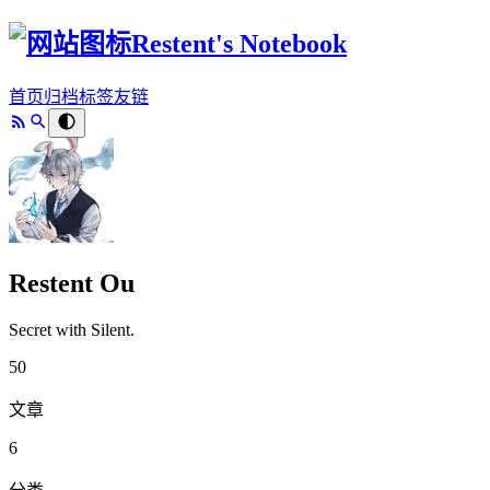
Restent's Notebook
首页
归档
标签
友链
Restent Ou
Secret with Silent.
50
文章
6