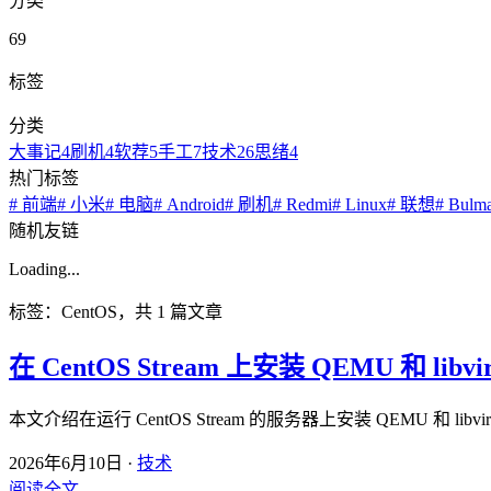
分类
69
标签
分类
大事记
4
刷机
4
软荐
5
手工
7
技术
26
思绪
4
热门标签
# 前端
# 小米
# 电脑
# Android
# 刷机
# Redmi
# Linux
# 联想
# Bulm
随机友链
Loading...
标签：CentOS，共 1 篇文章
在 CentOS Stream 上安装 QEMU 和 libvir
本文介绍在运行 CentOS Stream 的服务器上安装 QEMU 和 li
2026年6月10日
·
技术
阅读全文