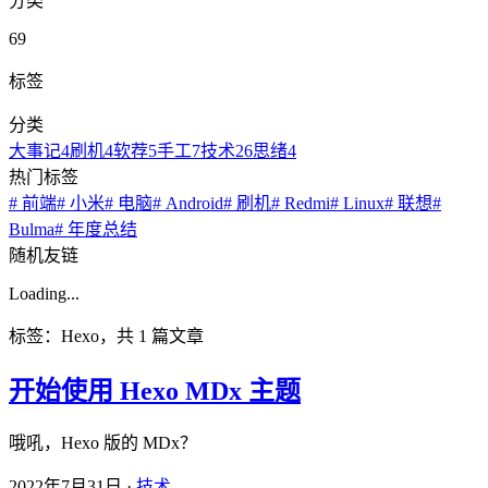
分类
69
标签
分类
大事记
4
刷机
4
软荐
5
手工
7
技术
26
思绪
4
热门标签
# 前端
# 小米
# 电脑
# Android
# 刷机
# Redmi
# Linux
# 联想
#
Bulma
# 年度总结
随机友链
Loading...
标签：Hexo，共 1 篇文章
开始使用 Hexo MDx 主题
哦吼，Hexo 版的 MDx？
2022年7月31日
·
技术