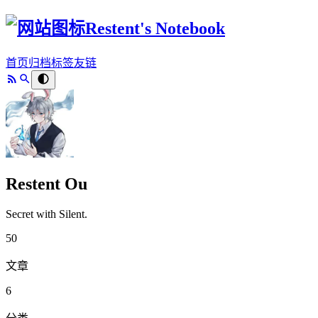
Restent's Notebook
首页
归档
标签
友链
Restent Ou
Secret with Silent.
50
文章
6