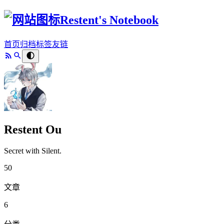
Restent's Notebook
首页
归档
标签
友链
Restent Ou
Secret with Silent.
50
文章
6