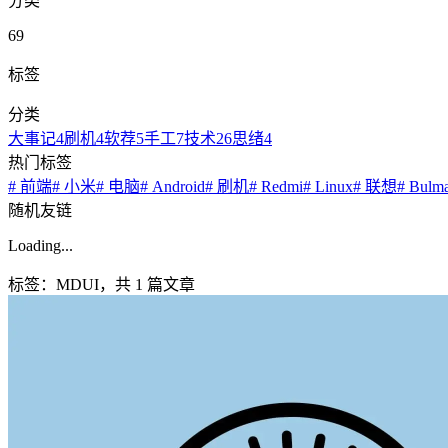
分类
69
标签
分类
大事记
4
刷机
4
软荐
5
手工
7
技术
26
思绪
4
热门标签
# 前端
# 小米
# 电脑
# Android
# 刷机
# Redmi
# Linux
# 联想
# Bulm
随机友链
Loading...
标签：MDUI，共 1 篇文章